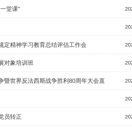
一堂课”
20
20
规定精神学习教育总结评估工作会
20
展对象培训班
20
争暨世界反法西斯战争胜利80周年大会直
20
20
党员转正
20